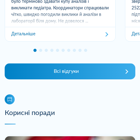
було терміново здавати купу аналізів і
зве
викликати педіатра. Координатори спрацювали
252
чітко, швидко погодили виклики й аналізи в
під
лабораторії біля дому. Не довелося ...
міс
отри
Детальніше
Дет
Всі відгуки
Корисні поради