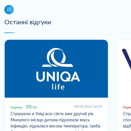
Останні відгуки
10
08.08.2026 18:30
Оцінка:
10
Оцін
Страхуємо в Уніці всю сім'ю вже другий рік.
Стр
Минулого місяця дитина підхопила якусь
спо
інфекцію, піднялася висока температура, треба
від