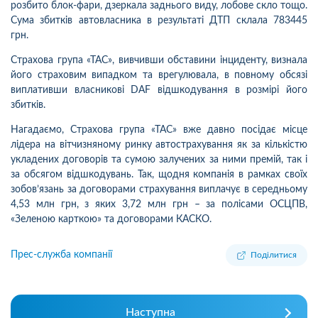
розбито блок-фари, дзеркала заднього виду, лобове скло тощо.
Сума збитків автовласника в результаті ДТП склала 783445
грн.
Страхова група «ТАС», вивчивши обставини інциденту, визнала
його страховим випадком та врегулювала, в повному обсязі
виплативши власникові DAF відшкодування в розмірі його
збитків.
Нагадаємо, Страхова група «ТАС» вже давно посідає місце
лідера на вітчизняному ринку автострахування як за кількістю
укладених договорів та сумою залучених за ними премій, так і
за обсягом відшкодувань. Так, щодня компанія в рамках своїх
зобов’язань за договорами страхування виплачує в середньому
4,53 млн грн, з яких 3,72 млн грн – за полісами ОСЦПВ,
«Зеленою карткою» та договорами КАСКО.
Прес-служба компанії
Поділитися
Наступна