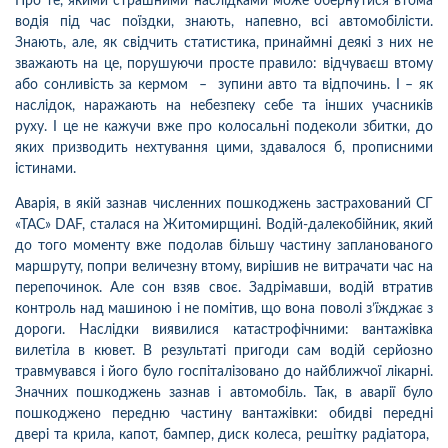
Про те, якими страшними наслідками може обернутися втома
водія під час поїздки, знають, напевно, всі автомобілісти.
Знають, але, як свідчить статистика, принаймні деякі з них не
зважають на це, порушуючи просте правило: відчуваєш втому
або сонливість за кермом – зупини авто та відпочинь. І – як
наслідок, наражають на небезпеку себе та інших учасників
руху. І це не кажучи вже про колосальні подеколи збитки, до
яких призводить нехтування цими, здавалося б, прописними
істинами.
Аварія, в якій зазнав численних пошкоджень застрахований СГ
«ТАС» DAF, сталася на Житомирщині. Водій-далекобійник, який
до того моменту вже подолав більшу частину запланованого
маршруту, попри величезну втому, вирішив не витрачати час на
перепочинок. Але сон взяв своє. Задрімавши, водій втратив
контроль над машиною і не помітив, що вона поволі з’їжджає з
дороги. Наслідки виявилися катастрофічними: вантажівка
вилетіла в кювет. В результаті пригоди сам водій серйозно
травмувався і його було госпіталізовано до найближчої лікарні.
Значних пошкоджень зазнав і автомобіль. Так, в аварії було
пошкоджено передню частину вантажівки: обидві передні
двері та крила, капот, бампер, диск колеса, решітку радіатора,