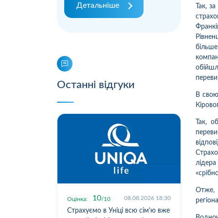
Детальніше
Так, з
страх
Франкі
Рівне
більше
компан
обійшл
переви
Останні відгуки
В свою
Кірово
Так, о
перев
відпов
Страх
лідера
«срібн
Отже,
10
.2026 19:55
08.08.2026 18:30
Оцінка:
10
Оцін
регіон
исокою
Страхуємо в Уніці всю сім'ю вже
Стр
Водноч