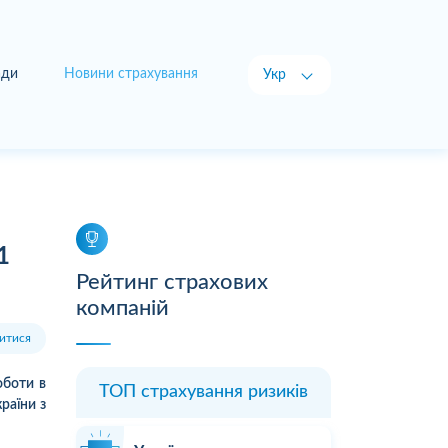
ади
Новини страхування
Укр
Рус
1
Рейтинг страхових
компаній
итися
оботи в
ТОП страхування ризиків
раїни з