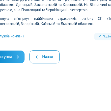
ровільно житло, спочатку
(05.08.26р) автоцивілку в
областях: Донецькій, Закарпатській та Херсонській. На Вінниччині к
ртиру, потім будинок. Коли
м.Косів, ІФ обл. Хочу подяку
третьою, а на Полтавщині та Чернігівщині – четвертою.
бувся страховий випадок,
дівчині-спеціалісту за швидк
рмив звернення
та зручність...
кнула «п’ятірку» найбільших страховиків регіону СГ «
04.2026р, відкрили справу
етровській, Запорізькій, Київській та Львівській областях.
2083, надав документи,
Детальніше
имав підтвердження
лужба компанії
Поділ
альніше
имання, взяли в роботу. 2
яці жодного повідомлення
 страхової не отримував,...
ступна
Назад