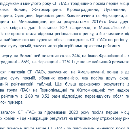
а підсумками минулого року СГ «ТАС» традиційно посіла перше місц
овиків Волині, Житомирщини, Кіровоградщини, Луганщини, 
вщини, Сумщини, Тернопільщини, Хмельниччини та Черкащини, 
нщини та Миколаївщини, де за результатами 2019-го була друг
, як свідчать дані Insurance TOP, наприклад, в Миколаївській 
ія не просто стала лідером регіонального ринку, а й з чималим в
а найближчого конкурента: обсяг надходжень СГ «ТАС» по регіону
щує суму премій, залучених за рік «срібним» призером рейтингу.
 чергу, на Волині цей показник склав 34%, на Івано-Франківщині – 
градщині – 66%, на Черкащині – 71%. І це ще не найвищий результа
бсяг платежів СГ «ТАС», залучених на Хмельниччині, понад в д
ищує суму премій, зібраних компанією, яка посіла другу сход
ідній рейтинговій таблиці. Ще більш вражаючих результатів 
ова група «ТАС» на Тернопільщині та Житомирщині: тут надхо
 рейтингу в 2,88 та 3,52 рази відповідно перевищують обсяг п
ого» призера.
 загалом СГ «ТАС» за підсумками 2020 року посіла перше місц
1
10
06.08.2026 09:34
05.08.2026 
ка:
10
Оцінка:
10
ах країни – і це найкращий результат на вітчизняному страховому рин
ахував в цій компанії
Оформлював сьогодні
ас почесне друге місце СГ «ТАС» за підсумками минулого року п