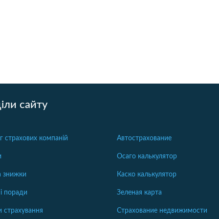
іли сайту
г страхових компаній
Автострахование
и
Осаго калькулятор
та знижки
Каско калькулятор
і поради
Зеленая карта
 страхування
Страхование недвижимости