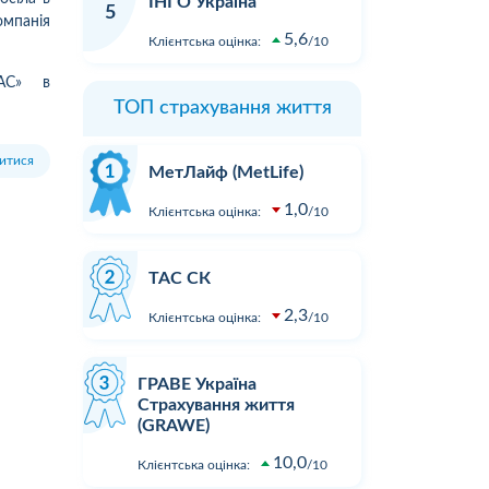
ІНГО Україна
Зателефонував, сказав, що хочу
в ДТП не 
5
омпанія
вати
застрахувати дві свої машини.
реальних 
5,6
Клієнтська оцінка:
10
ість
На що отримав відповідь - "Вам
вартості з
перетелефонують" Вже місяць
відновлен
ТАС» в
як передзвонюють. Навіщо там
При зверн
ТОП страхування життя
менеджери сидять.?...
суми збит
розгляду. 
итися
Детальніше
Детальні
пропонуют
МетЛайф (MetLife)
результат
1,0
...
Клієнтська оцінка:
10
ТАС СК
2,3
Клієнтська оцінка:
10
ГРАВЕ Україна
Страхування життя
(GRAWE)
10,0
Клієнтська оцінка:
10