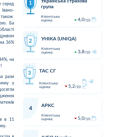
Українська страхова
е серед
група
Івано-
а також
Клієнтська
4,0
оцінка:
10
ою. Ба
області
ідривом
УНІКА (UNIQA)
 на 36%
Клієнтська
3,8
оцінка:
10
44%, на
т!
ТАС СГ
ва рази
инку у
Клієнтська
5,2
оцінка:
10
досягла
дження
латежів
АРКС
4
Клієнтська
5,0
оцінка:
10
е в 11
1
1
19:00
05.08.2026 16:23
Оцінка:
10
Оцінка:
ку.
Дуже дивна компанія.
Виплата п
осіла в