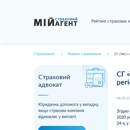
Рейтинг страхових 
Страхування
Новини страхування
СГ «ТАС» 
СГ 
Страховий
рег
адвокат
06.05.2
Юридична допомога у випадку,
якщо страхова компанія
Згідно
відмовляє у виплаті.
2020 р
24-х, у