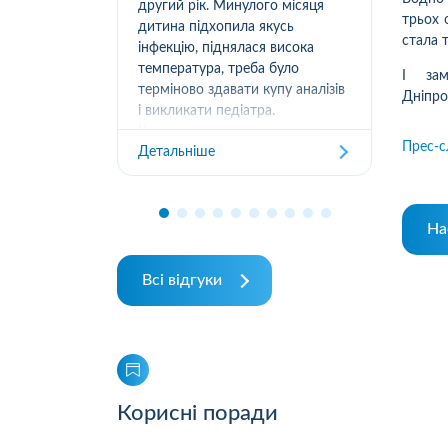
нила в їх
другий рік. Минулого місяця
доб
трьох 
 швидко
дитина підхопила якусь
ква
стала 
 приїхав
інфекцію, піднялася висока
від
отім ще й
температура, треба було
офо
І зам
 зручно,
терміново здавати купу аналізів
01.
Дніпроп
гати і
і викликати педіатра.
252
..
Координатори спрацювали
отр
Прес-с
Детальніше
Дет
чітко, швидко погодили
отр
виклики й аналізи в лабораторії
міс
біля дому. Не довелося ...
від
На
Всі відгуки
Корисні поради