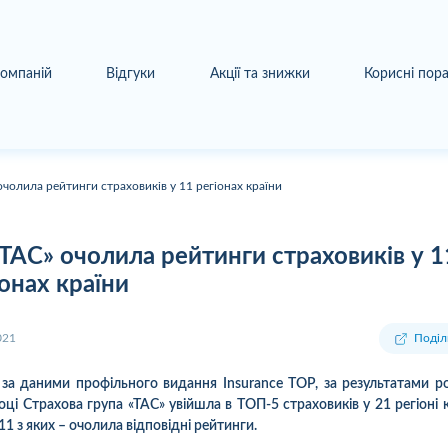
компаній
Відгуки
Акції та знижки
Корисні пор
очолила рейтинги страховиків у 11 регіонах країни
«ТАС» очолила рейтинги страховиків у 1
іонах країни
021
Поділ
 за даними профільного видання Insurance TOP, за результатами р
оці Страхова група «ТАС» увійшла в ТОП-5 страховиків у 21 регіоні к
 11 з яких – очолила відповідні рейтинги.