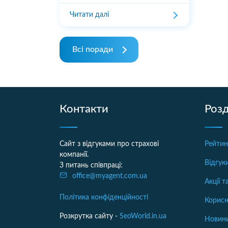
Читати далі
Всі поради
Контакти
Розд
Сайт з відгуками про страхові
Рейтин
компанії.
Відгук
З питань співпраці:
office@myagent.com.ua
Акції 
Політика конфіденційності
Корисн
Розкрутка сайту -
SeoWorld.in.ua
Новини