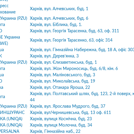
ресс
Харків, вул. Алчевських, буд. 1
хование
Украина (PZU)
Харків, вул. Алчевських, буд. 6
нта
Харків, вул. Біблика, буд. 1.
O
Харків, вул. Георгія Тарасенка, буд. 63, оф. 311
Е Украина
Харків, вул. Георгія Тарасенко, 63, офіс 314
AWE)
ша
Харків, вул. Гімназійна Набережна, буд. 18 А, офіс 30
К
Харків, вул. Дерев’янка, 3
Украина (PZU)
Харків, вул. Єлизаветинська, буд. 1
нта
Харків, вул. Жон Мироносиць, буд. 6/8, кім. 6
ша
Харків, вул. Маліновського, буд. 3
O
Харків, вул. Миколаївська, буд. 19
жа
Харків, вул. Отакара Яроша, 22
Харків, вул. Полтавський шлях, буд. 123, 2-й поверх, к
нта
44
Украина (PZU)
Харків, вул. Ярослава Мудрого, буд. 37
 ИНШУРАНС
Харків, вул.Чернишевська, буд. 13 оф. 611
КА (UNIQA)
Харків, вулиця Космічна, буд. 23
10
1
05.08.2026 19:00
05.08.2026 
ка:
10
Оцінка:
10
КА (UNIQA)
Харків, вулиця Молочна, буд. 34
рмлював сьогодні
Дуже дивна компанія.
VERSALNA
Харків, Гімназійна наб., 22