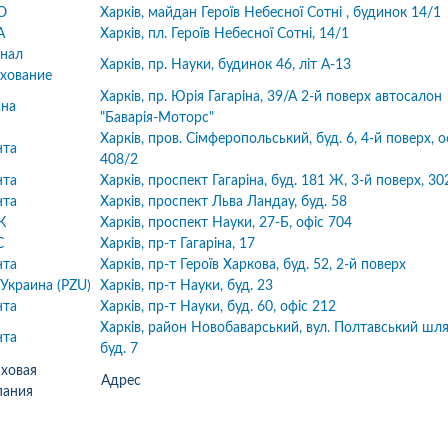
.08.26р) автоцивілку в
Зателефонував, сказав, що х
O
Харків, майдан Героїв Небесної Сотні , будинок 14/1
осів, ІФ обл. Хочу подякувати
застрахувати дві свої машин
А
Харків, пл. Героїв Небесної Сотні, 14/1
чині-спеціалісту за швидкість
На що отримав відповідь - 
нал
Харків, пр. Науки, будинок 46, літ А-13
ручність...
перетелефонують" Вже міся
хование
як передзвонюють. Навіщо 
Харків, пр. Юрія Гагаріна, 39/А 2-й поверх автосалон
ина
менеджери сидять.?...
"Баварія-Моторс"
робнее
Харків, пров. Сімферопольський, буд. 6, 4-й поверх, о
Подробнее
нта
408/2
нта
Харків, проспект Гагаріна, буд. 181 Ж, 3-й поверх, 30
нта
Харків, проспект Льва Ландау, буд. 58
К
Харків, проспект Науки, 27-Б, офіс 704
С
Харків, пр-т Гагаріна, 17
нта
Харків, пр-т Героїв Харкова, буд. 52, 2-й поверх
Украина (PZU)
Харків, пр-т Науки, буд. 23
нта
Харків, пр-т Науки, буд. 60, офіс 212
Харків, район Новобаварський, вул. Полтавський шля
нта
буд. 7
ховая
Адрес
пания