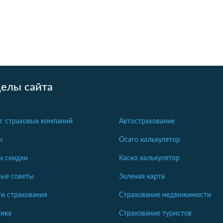
делы сайта
г страховых компаний
Автострахование
ы
Осаго калькулятор
и скидки
Каско калькулятор
ые советы
Зеленая карта
и страхования
Страхование недвижимости
ика
Страхование туристов