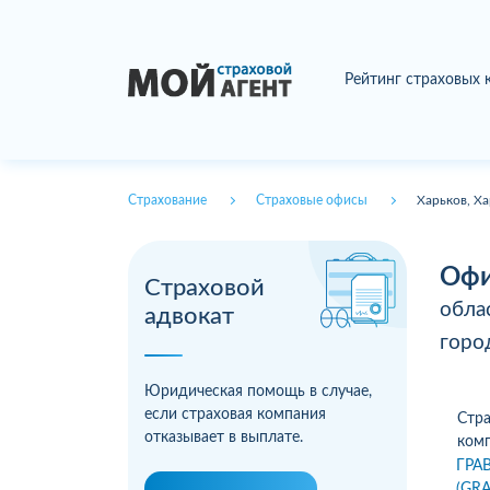
Рейтинг страховых
Страхование
Страховые офисы
Харьков, Ха
Офи
Страховой
обла
адвокат
гор
Юридическая помощь в случае,
если страховая компания
Стра
отказывает в выплате.
ком
ГРАВ
(GR