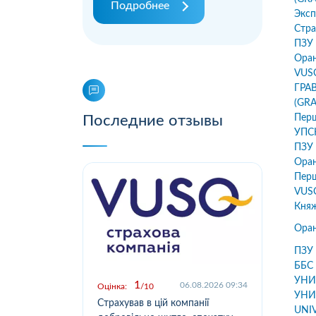
Подробнее
Эксп
Стра
ПЗУ 
Ора
VUS
ГРАВ
(GR
Последние отзывы
Пер
УПС
ПЗУ 
Ора
Пер
VUS
Кня
Ора
ПЗУ 
ББС
УНИ
1
.2026 09:03
06.08.2026 09:34
Оцінка:
10
Оцін
УНИ
у,
Страхував в цій компанії
Офо
UNI