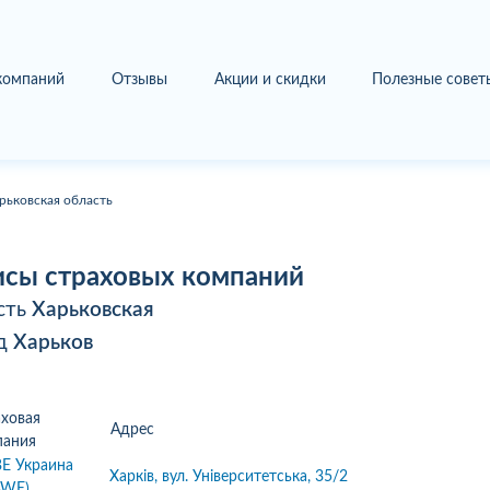
 компаний
Отзывы
Акции и скидки
Полезные совет
рьковская область
сы страховых компаний
сть
Харьковская
од
Харьков
ховая
Адрес
пания
Е Украина
Харків, вул. Університетська, 35/2
AWE)