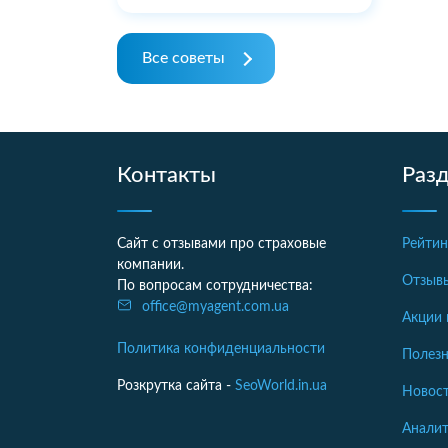
Все советы
Контакты
Раз
Сайт с отзывами про страховые
Рейтин
компании.
Отзыв
По вопросам сотрудничества:
office@myagent.com.ua
Акции 
Политика конфиденциальности
Полезн
Розкрутка сайта -
SeoWorld.in.ua
Новост
Аналит