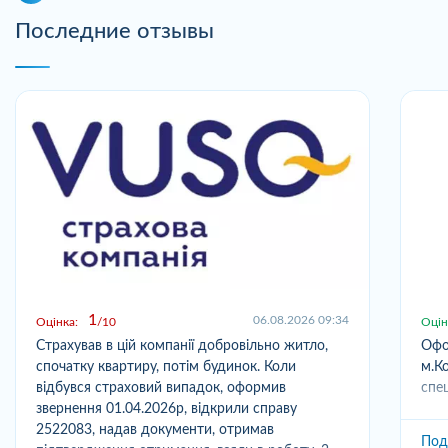
Последние отзывы
1
06.08.2026 09:34
Оцінка:
10
Оцін
Страхував в цій компанії добровільно житло,
Офо
спочатку квартиру, потім будинок. Коли
м.Ко
відбувся страховий випадок, оформив
спец
звернення 01.04.2026р, відкрили справу
2522083, надав документи, отримав
Под