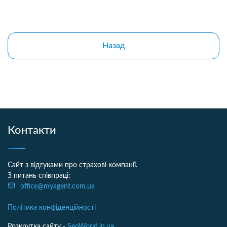
Назад
Контакти
Сайт з відгуками про страхові компанії.
З питань співпраці:
office@myagent.com.ua
Політика конфіденційності
Розкрутка сайту -
SeoWorld.in.ua