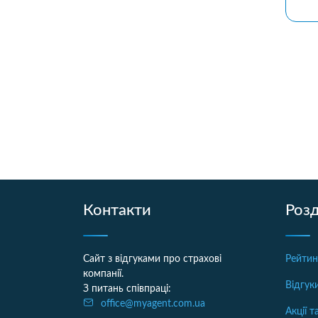
Контакти
Розд
Сайт з відгуками про страхові
Рейтин
компанії.
Відгук
З питань співпраці:
office@myagent.com.ua
Акції 