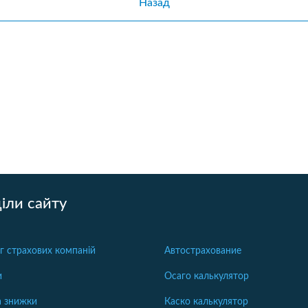
Назад
іли сайту
г страхових компаній
Автострахование
и
Осаго калькулятор
та знижки
Каско калькулятор