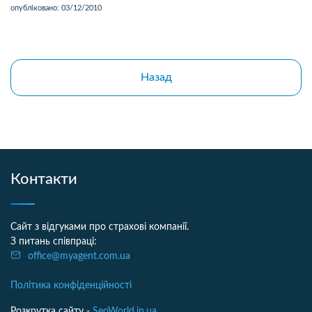
опубліковано:
03/12/2010
Назад
Контакти
Сайт з відгуками про страхові компанії.
З питань співпраці:
office@myagent.com.ua
Політика конфіденційності
Розкрутка сайту -
SeoWorld.in.ua