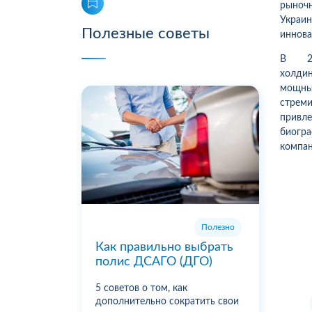
рыноч
Украин
Полезные советы
иннова
В 20
холди
мощны
стрем
привле
биогра
компа
Полезно
Как правильно выбрать
полис ДСАГО (ДГО)
5 советов о том, как
дополнительно сократить свои