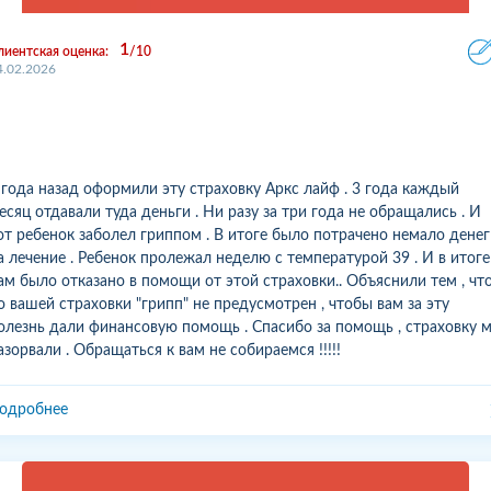
1
лиентская оценка:
10
4.02.2026
 года назад оформили эту страховку Аркс лайф . 3 года каждый
есяц отдавали туда деньги . Ни разу за три года не обращались . И
от ребенок заболел гриппом . В итоге было потрачено немало денег
а лечение . Ребенок пролежал неделю с температурой 39 . И в итоге
ам было отказано в помощи от этой страховки.. Объяснили тем , чт
о вашей страховки "грипп" не предусмотрен , чтобы вам за эту
олезнь дали финансовую помощь . Спасибо за помощь , страховку 
азорвали . Обращаться к вам не собираемся !!!!!
одробнее