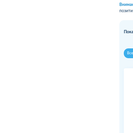
Вниман
позити
Пока
Все