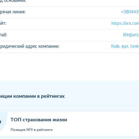
од основания:
рячая линия:
+380443
йт:
https://arx.com
ail:
life@ar
ридический адрес компании:
Київ, вул. Іллі
иции компании в рейтингах
ТОП страхования жизни
9
Позиция №9 в рейтинге