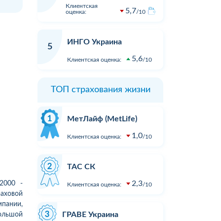
Клиентская
5,7
оценка:
10
1
1
19:00
05.08.2026 16:23
Оцінка:
10
Оцінка:
Дуже дивна компанія.
Виплата п
ИНГО Украина
Зателефонував, сказав, що хочу
в ДТП не 
5
вати
застрахувати дві свої машини.
реальних 
5,6
Клиентская оценка:
10
ість
На що отримав відповідь - "Вам
вартості з
перетелефонують" Вже місяць
відновлен
як передзвонюють. Навіщо там
При зверн
ТОП страхования жизни
менеджери сидять.?...
суми збит
розгляду. 
Подробнее
Подробне
пропонуют
МетЛайф (MetLife)
результат
1,0
...
Клиентская оценка:
10
ТАС СК
2,3
2000 -
Клиентская оценка:
10
аховой
мпании,
ГРАВЕ Украина
ольшой