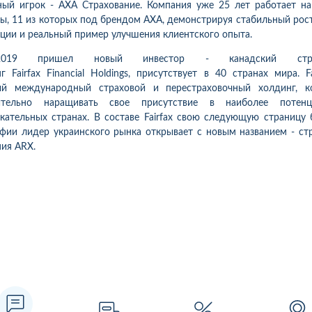
ный игрок -
AXA
Страхование. Компания уже 25 лет работает н
ы, 11 из которых под брендом АХА, демонстрируя стабильный рост
ции и реальный пример улучшения клиентского опыта.
19 пришел новый инвестор - канадский стра
нг
Fairfax Financial Holdings
, присутствует в 40 странах мира.
F
й международный страховой и перестраховочный холдинг, к
ительно наращивать свое присутствие в наиболее потенц
кательных странах. В составе
Fairfax
свою следующую страницу б
фии лидер украинского рынка открывает с новым названием - ст
ния
ARX
.