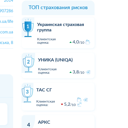
2014
ТОП страхования рисков
907286
.ua/life
Украинская страховая
группа
x.com.ua
Клиентская
4,0
нська, 8
оценка:
10
УНИКА (UNIQA)
Клиентская
3,8
оценка:
10
ТАС СГ
Клиентская
5,2
оценка:
10
АРКС
4