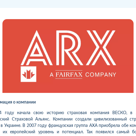
1
10
06.08.2026 09:34
05.08.2026 
ка:
10
Оцінка:
10
ахував в цій компанії
Оформлював сьогодні
ровільно житло, спочатку
(05.08.26р) автоцивілку в
ртиру, потім будинок. Коли
м.Косів, ІФ обл. Хочу подяку
бувся страховий випадок,
дівчині-спеціалісту за швидк
рмив звернення
та зручність...
04.2026р, відкрили справу
2083, надав документи,
Подробнее
имав підтвердження
робнее
имання, взяли в роботу. 2
яці жодного повідомлення
 страхової не отримував,...
мация о компании
4 году начала свою историю страховая компания ВЕСКО, в 
нский Страховой Альянс. Компании создали цивилизованный стр
 в Украине. В 2007 году французская группа
AXA
приобрела обе ко
в их европейский уровень и потенциал. Так появился самый б