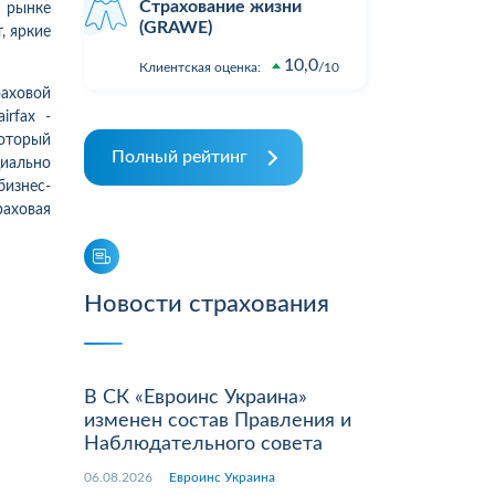
Страхование жизни
а рынке
(GRAWE)
, яркие
10,0
Клиентская оценка:
10
ховой
airfax
-
оторый
Полный рейтинг
иально
изнес-
раховая
Новости страхования
В СК «Евроинс Украина»
изменен состав Правления и
Наблюдательного совета
06.08.2026
Евроинс Украина