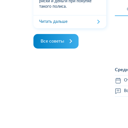
риски и деньги при покупке
такого полиса.
Читать дальше
Все советы
Средн
О
Вс