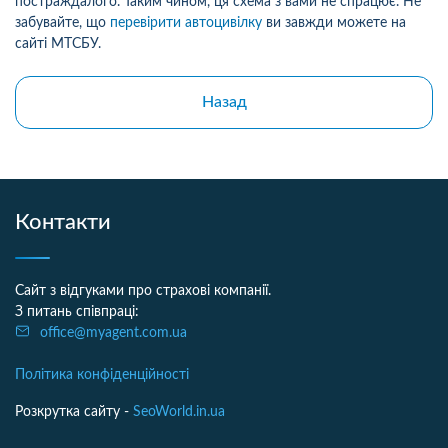
постраждалого. Таким чином, ця схема з вами не спрацює. Не
забувайте, що
перевірити автоцивілку
ви завжди можете на
сайті МТСБУ.
Назад
Контакти
Сайт з відгуками про страхові компанії.
З питань співпраці:
office@myagent.com.ua
Політика конфіденційності
Розкрутка сайту -
SeoWorld.in.ua