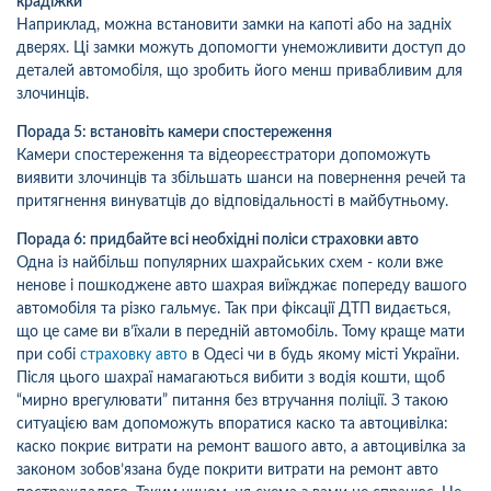
крадіжки
Наприклад, можна встановити замки на капоті або на задніх
дверях. Ці замки можуть допомогти унеможливити доступ до
деталей автомобіля, що зробить його менш привабливим для
злочинців.
Порада 5: встановіть камери спостереження
Камери спостереження та відеореєстратори допоможуть
виявити злочинців та збільшать шанси на повернення речей та
притягнення винуватців до відповідальності в майбутньому.
Порада 6: придбайте всі необхідні поліси страховки авто
Одна із найбільш популярних шахрайських схем - коли вже
ненове і пошкоджене авто шахрая виїжджає попереду вашого
автомобіля та різко гальмує. Так при фіксації ДТП видається,
що це саме ви в’їхали в передній автомобіль. Тому краще мати
при собі
страховку авто
в Одесі чи в будь якому місті України.
Після цього шахраї намагаються вибити з водія кошти, щоб
“мирно врегулювати” питання без втручання поліції. З такою
ситуацією вам допоможуть впоратися каско та автоцивілка:
каско покриє витрати на ремонт вашого авто, а автоцивілка за
законом зобов’язана буде покрити витрати на ремонт авто