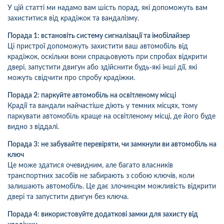
У цій статті ми надамо вам шість порад, які допоможуть вам
захиститися від крадіжок та вандалізму.
Порада 1: встановіть систему сигналізації та імобілайзер
Ці пристрої допоможуть захистити ваш автомобіль від
крадіжок, оскільки вони спрацьовують при спробах відкрити
двері, запустити двигун або здійснити будь-які інші дії, які
можуть свідчити про спробу крадіжки.
Порада 2: паркуйте автомобіль на освітленому місці
Крадії та вандали найчастіше діють у темних місцях, тому
паркувати автомобіль краще на освітленому місці, де його буде
видно з віддалі.
Порада 3: не забувайте перевіряти, чи замкнули ви автомобіль на
ключ
Це може здатися очевидним, але багато власників
транспортних засобів не забирають з собою ключів, коли
залишають автомобіль. Це дає злочинцям можливість відкрити
двері та запустити двигун без ключа.
Порада 4: використовуйте додаткові замки для захисту від