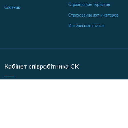
Страхование туристов
Словник
Страхование яхт и катеров
Интересные статьи
Кабінет співробітника СК
Якщо ваша компанія ще не коментує відгуки - напишіть нам.
Кабінет
© Copyright 2009 - 2026. Мой страховой агент. All Rights
Reserved.