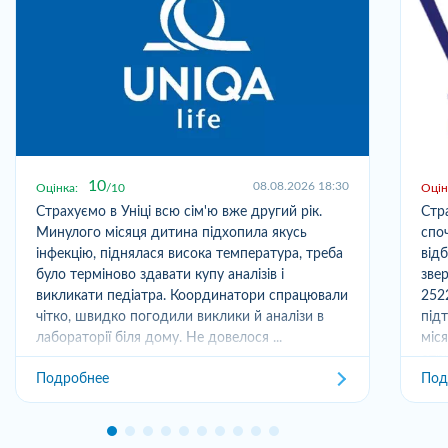
10
08.08.2026 18:30
Оцінка:
10
Оцін
Страхуємо в Уніці всю сім'ю вже другий рік.
Стр
Минулого місяця дитина підхопила якусь
спо
інфекцію, піднялася висока температура, треба
від
було терміново здавати купу аналізів і
зве
викликати педіатра. Координатори спрацювали
252
чітко, швидко погодили виклики й аналізи в
під
лабораторії біля дому. Не довелося ...
міс
отри
Подробнее
Под