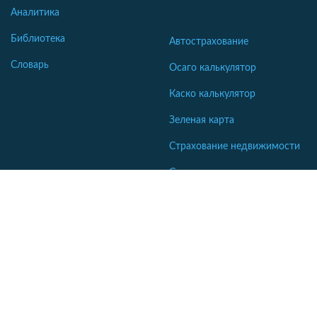
Аналитика
Библиотека
Автострахование
Словарь
Осаго калькулятор
Каско калькулятор
Зеленая карта
Страхование недвижимости
Страхование туристов
Страхование яхт и катеров