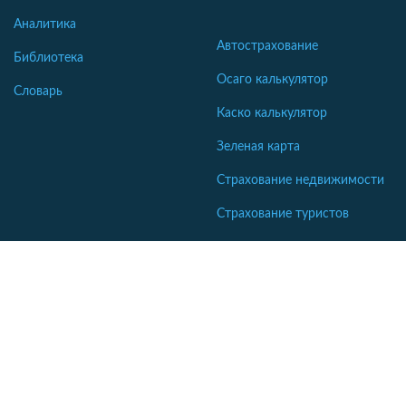
Аналитика
Автострахование
Библиотека
Осаго калькулятор
Словарь
Каско калькулятор
Зеленая карта
Страхование недвижимости
Страхование туристов
Страхование яхт и катеров