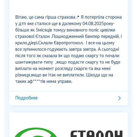
Вітаю, це сама гірша страхова📍 Я потерпіла сторона
у дтп яке сталося ще в далекому 04.08.2025року-
більше як 5місяців тому,у виновного поліс цивілки
страхової Єталон .Пошкодженний бампер передній, і
крило,діері.Склали Європротокол. І все-на цьому
все зупинилося-годуюють завтра завтра. А сьогодні
після того як сказала їм що подаю скаргу то почали
шантажувати-типу ,якщо подасте скаргу то не буде
виплати на момент розгляду скарги-та яка мені
різниця,якщо ви ітак не виплатили. Шкода що на
таких аф****тів нема управи.
Подробнее