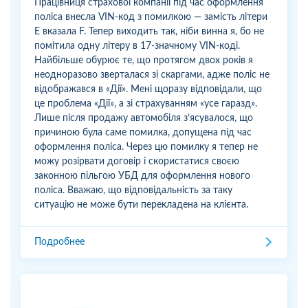
Працівниця страхової компанії під час оформлення
поліса внесла VIN-код з помилкою — замість літери
E вказала F. Тепер виходить так, ніби винна я, бо не
помітила одну літеру в 17-значному VIN-коді.
Найбільше обурює те, що протягом двох років я
неодноразово зверталася зі скаргами, адже поліс не
відображався в «Дії». Мені щоразу відповідали, що
це проблема «Дії», а зі страхуванням «усе гаразд».
Лише після продажу автомобіля з’ясувалося, що
причиною була саме помилка, допущена під час
оформлення поліса. Через цю помилку я тепер не
можу розірвати договір і скористатися своєю
законною пільгою УБД для оформлення нового
поліса. Вважаю, що відповідальність за таку
ситуацію не може бути перекладена на клієнта.
Подробнее