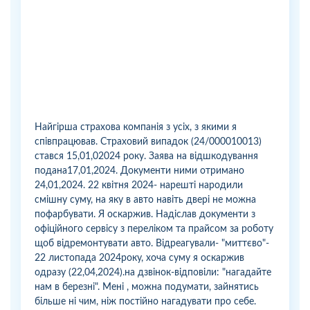
Найгірша страхова компанія з усіх, з якими я
співпрацював. Страховий випадок (24/000010013)
стався 15,01,02024 року. Заява на відшкодування
подана17,01,2024. Документи ними отримано
24,01,2024. 22 квітня 2024- нарешті народили
смішну суму, на яку в авто навіть двері не можна
пофарбувати. Я оскаржив. Надіслав документи з
офіційного сервісу з переліком та прайсом за роботу
щоб відремонтувати авто. Відреагували- "миттєво"-
22 листопада 2024року, хоча суму я оскаржив
одразу (22,04,2024).на дзвінок-відповіли: "нагадайте
нам в березні". Мені , можна подумати, зайнятись
більше ні чим, ніж постійно нагадувати про себе.