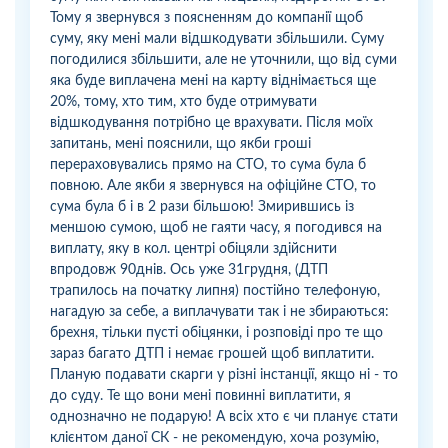
Тому я звернувся з поясненням до компанії щоб
суму, яку мені мали відшкодувати збільшили. Суму
погодилися збільшити, але не уточнили, що від суми
яка буде виплачена мені на карту віднімається ще
20%, тому, хто тим, хто буде отримувати
відшкодування потрібно це врахувати. Після моїх
запитань, мені пояснили, що якби гроші
перераховувались прямо на СТО, то сума була б
повною. Але якби я звернувся на офіційне СТО, то
сума була б і в 2 рази більшою! Змирившись із
меншою сумою, щоб не гаяти часу, я погодився на
виплату, яку в кол. центрі обіцяли здійснити
впродовж 90днів. Ось уже 31грудня, (ДТП
трапилось на початку липня) постійно телефоную,
нагадую за себе, а виплачувати так і не збираються:
брехня, тільки пусті обіцянки, і розповіді про те що
зараз багато ДТП і немає грошей щоб виплатити.
Планую подавати скарги у різні інстанції, якщо ні - то
до суду. Те що вони мені повинні виплатити, я
однозначно не подарую! А всіх хто є чи планує стати
клієнтом даної СК - не рекомендую, хоча розумію,