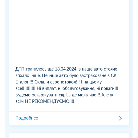
ДТП трапилось ще 18.04.2024, в наше авто стояче
в"їхало інше. Це інше авто було застраховане в СК
Еталон!!! Склали європотокол!!! І на цьому
все!!!!!!!!!!! Ні виплат, ні обслуговування, ні поваги!!!
Будемо оскаржувати скрізь де можливо!!! Але ж
всім НЕ РЕКОМЕНДУЄМО!!!!
Подробнее