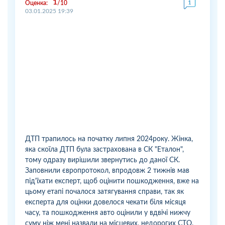
1
Оценка:
10
03.01.2025 19:39
ДТП трапилось на початку липня 2024року. Жінка,
яка скоїла ДТП була застрахована в СК "Еталон",
тому одразу вирішили звернутись до даної СК.
Заповнили європротокол, впродовж 2 тижнів мав
під'їхати експерт, щоб оцінити пошкодження, вже на
цьому етапі почалося затягування справи, так як
експерта для оцінки довелося чекати біля місяця
часу, та пошкодження авто оцінили у вдвічі нижчу
суму ніж мені назвали на місцевих, недорогих СТО.