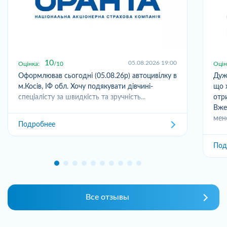
10
05.08.2026 19:00
Оцінка:
10
Оцін
Оформлював сьогодні (05.08.26р) автоцивілку в
Дуж
м.Косів, ІФ обл. Хочу подякувати дівчині-
що 
спеціалісту за швидкість та зручність...
отр
Вже
мен
Подробнее
Под
Все отзывы