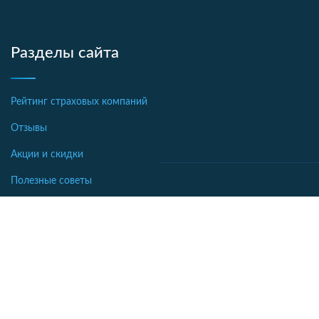
Разделы сайта
Рейтинг страховых компаний
Отзывы
Акции и скидки
Полезные советы
Новости страхования
Аналитика
Автострахование
Библиотека
Осаго калькулятор
Словарь
Каско калькулятор
Зеленая карта