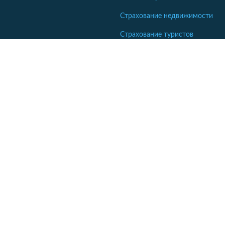
Страхование недвижимости
Страхование туристов
Страхование яхт и катеров
Кабинет сотрудника СК
Если ваша компания еще не комментирует отзывы - напишите