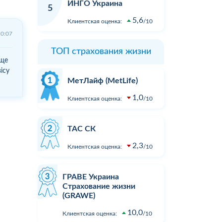
ИНГО Украина
5
5,6
Клиентская оценка:
10
10:07
ТОП страхования жизни
ище
ісу
МетЛайф (MetLife)
1,0
Клиентская оценка:
10
ТАС СК
2,3
Клиентская оценка:
10
ГРАВЕ Украина
Страхование жизни
(GRAWE)
10,0
Клиентская оценка:
10