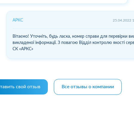
АРКС
25.04.2022 
Вітаємо! Уточніть, будь ласка, номер справи для перевірки в
викладеної інформації. З повагою Відділ контролю якості серв
СК «АРКС»
тавить свой отзыв
Все отзывы о компании