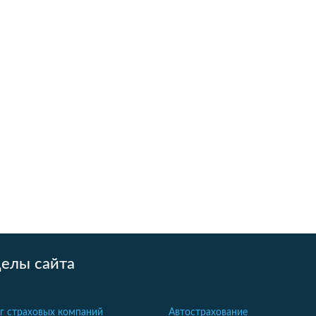
делы сайта
г страховых компаний
Автострахование