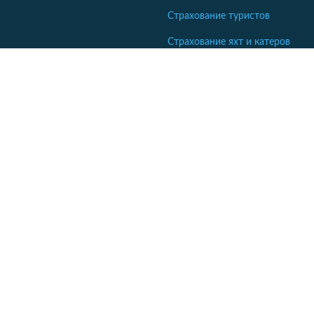
Страхование туристов
Страхование яхт и катеров
Кабинет сотрудника СК
Если ваша компания еще не комментирует отзывы - напишите
нам.
Кабинет