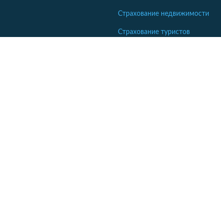
Страхование недвижимости
Страхование туристов
Страхование яхт и катеров
Кабинет сотрудника СК
Если ваша компания еще не комментирует отзывы - напишите