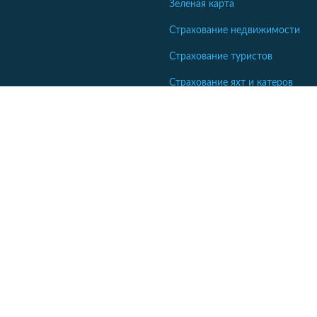
Зеленая карта
Страхование недвижимости
Страхование туристов
Страхование яхт и катеров
Кабинет сотрудника СК
Если ваша компания еще не комментирует отзывы - напишите