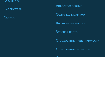
Аналитика
Автострахование
Библиотека
Осаго калькулятор
Словарь
Каско калькулятор
Зеленая карта
Страхование недвижимости
Страхование туристов
Страхование яхт и катеров