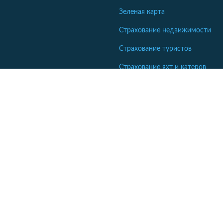
Зеленая карта
Страхование недвижимости
Страхование туристов
Страхование яхт и катеров
Кабинет сотрудника СК
Если ваша компания еще не комментирует отзывы - напишите