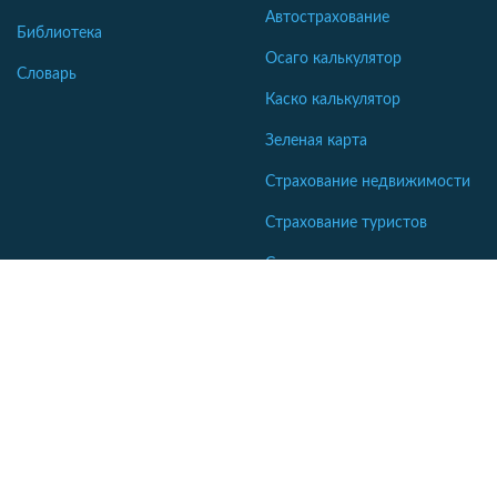
Автострахование
Библиотека
Осаго калькулятор
Словарь
Каско калькулятор
Зеленая карта
Страхование недвижимости
Страхование туристов
Страхование яхт и катеров