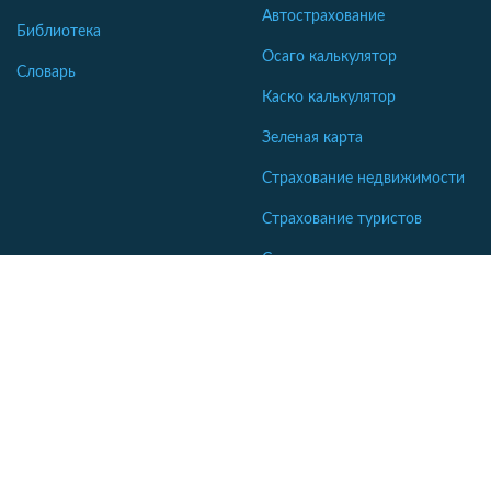
Автострахование
Библиотека
Осаго калькулятор
Словарь
Каско калькулятор
Зеленая карта
Страхование недвижимости
Страхование туристов
Страхование яхт и катеров