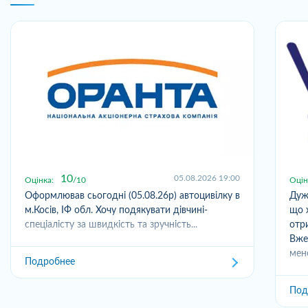
10
05.08.2026 19:00
Оцінка:
10
Оцін
Оформлював сьогодні (05.08.26р) автоцивілку в
Дуж
м.Косів, ІФ обл. Хочу подякувати дівчині-
що 
спеціалісту за швидкість та зручність...
отр
Вже
мен
Подробнее
Под