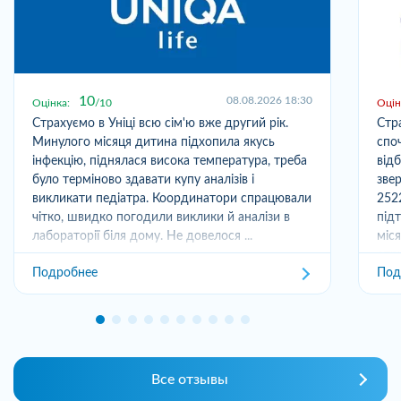
10
08.08.2026 18:30
Оцінка:
10
Оцін
Страхуємо в Уніці всю сім'ю вже другий рік.
Стр
Минулого місяця дитина підхопила якусь
спо
інфекцію, піднялася висока температура, треба
від
було терміново здавати купу аналізів і
зве
викликати педіатра. Координатори спрацювали
252
чітко, швидко погодили виклики й аналізи в
під
лабораторії біля дому. Не довелося ...
міс
отри
Подробнее
Под
Все отзывы