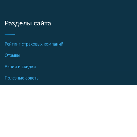
Разделы сайта
Рейтинг страховых компаний
Отзывы
Акции и скидки
Полезные советы
Новости страхования
Аналитика
Автострахование
Библиотека
Осаго калькулятор
Словарь
Каско калькулятор
Зеленая карта