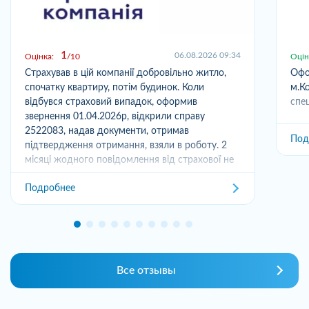
1
06.08.2026 09:34
Оцінка:
10
Оцін
Страхував в цій компанії добровільно житло,
Офо
спочатку квартиру, потім будинок. Коли
м.Ко
відбувся страховий випадок, оформив
спец
звернення 01.04.2026р, відкрили справу
2522083, надав документи, отримав
Под
підтвердження отримання, взяли в роботу. 2
місяці жодного повідомлення від страхової не
отримував,...
Подробнее
Все отзывы