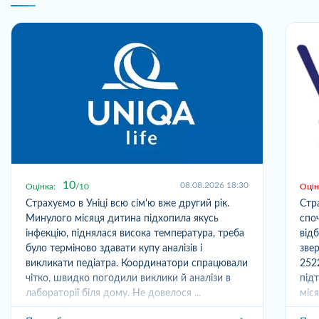
10
08.08.2026 18:30
Оцінка:
10
Оцін
Страхуємо в Уніці всю сім'ю вже другий рік.
Стр
Минулого місяця дитина підхопила якусь
спо
інфекцію, піднялася висока температура, треба
від
було терміново здавати купу аналізів і
зве
викликати педіатра. Координатори спрацювали
252
чітко, швидко погодили виклики й аналізи в
під
лабораторії біля дому. Не довелося ...
міс
отри