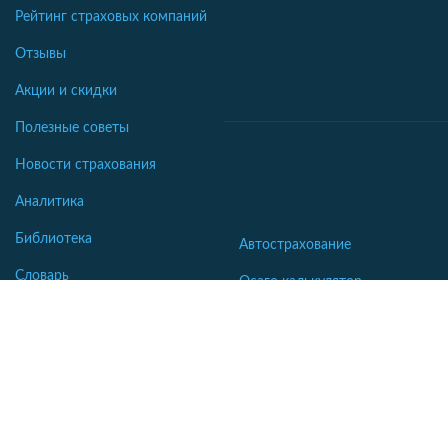
Рейтинг страховых компаний
Отзывы
Акции и скидки
Полезные советы
Новости страхования
Аналитика
Библиотека
Автострахование
Словарь
Осаго калькулятор
Каско калькулятор
Зеленая карта
Страхование недвижимости
Страхование туристов