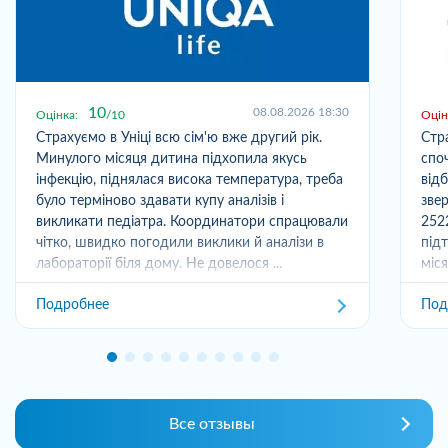
10
08.08.2026 18:30
Оцінка:
10
Оцін
Страхуємо в Уніці всю сім'ю вже другий рік.
Стр
Минулого місяця дитина підхопила якусь
спо
інфекцію, піднялася висока температура, треба
від
було терміново здавати купу аналізів і
зве
викликати педіатра. Координатори спрацювали
252
чітко, швидко погодили виклики й аналізи в
під
лабораторії біля дому. Не довелося ...
міс
отри
Подробнее
Под
Все отзывы