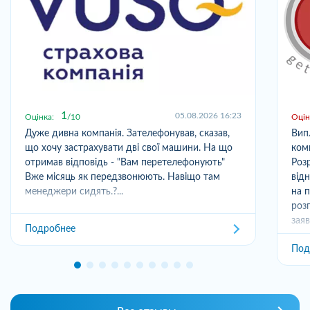
1
05.08.2026 16:23
Оцінка:
10
Оцін
Дуже дивна компанія. Зателефонував, сказав,
Вип
що хочу застрахувати дві свої машини. На що
ком
отримав відповідь - "Вам перетелефонують"
Розр
Вже місяць як передзвонюють. Навіщо там
від
менеджери сидять.?...
на 
роз
заяв
Подробнее
Под