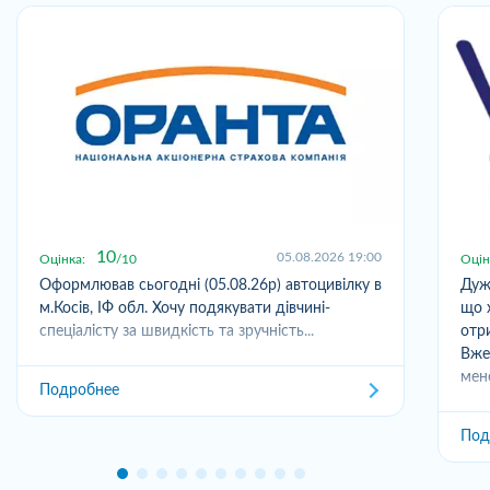
10
05.08.2026 19:00
Оцінка:
10
Оцін
Оформлював сьогодні (05.08.26р) автоцивілку в
Дуж
м.Косів, ІФ обл. Хочу подякувати дівчині-
що 
спеціалісту за швидкість та зручність...
отр
Вже
мен
Подробнее
Под