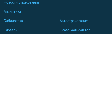
Новости страхования
Аналитика
Автострахование
Библиотека
Осаго калькулятор
Словарь
Каско калькулятор
Зеленая карта
Страхование недвижимости
Страхование туристов
Страхование яхт и катеров