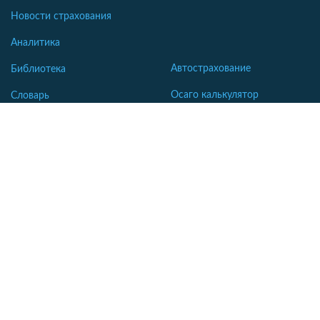
Новости страхования
Аналитика
Автострахование
Библиотека
Осаго калькулятор
Словарь
Каско калькулятор
Зеленая карта
Страхование недвижимости
Страхование туристов
Страхование яхт и катеров