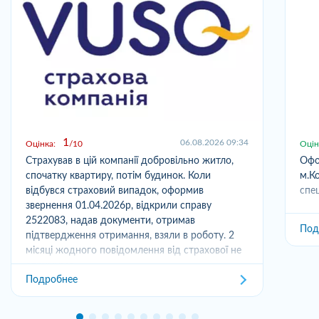
1
06.08.2026 09:34
Оцінка:
10
Оцін
Страхував в цій компанії добровільно житло,
Офо
спочатку квартиру, потім будинок. Коли
м.Ко
відбувся страховий випадок, оформив
спец
звернення 01.04.2026р, відкрили справу
2522083, надав документи, отримав
Под
підтвердження отримання, взяли в роботу. 2
місяці жодного повідомлення від страхової не
отримував,...
Подробнее