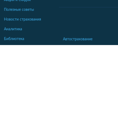
Полезные советы
Новости страхования
Аналитика
Библиотека
Автострахование
Словарь
Осаго калькулятор
Каско калькулятор
Зеленая карта
Страхование недвижимости
Страхование туристов
Страхование яхт и катеров