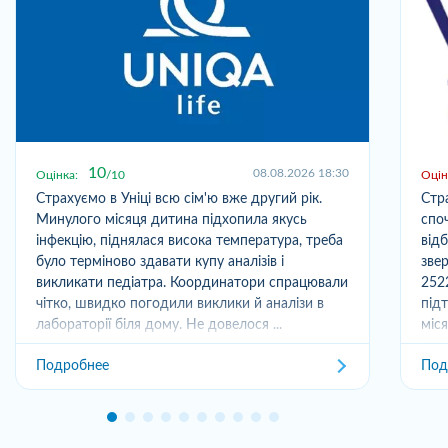
10
08.08.2026 18:30
Оцінка:
10
Оцін
Страхуємо в Уніці всю сім'ю вже другий рік.
Стр
Минулого місяця дитина підхопила якусь
спо
інфекцію, піднялася висока температура, треба
від
було терміново здавати купу аналізів і
зве
викликати педіатра. Координатори спрацювали
252
чітко, швидко погодили виклики й аналізи в
під
лабораторії біля дому. Не довелося ...
міс
отри
Подробнее
Под