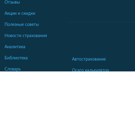
Отзывы
Акции и скидки
Полезные советы
Новости страхования
Аналитика
Библиотека
Автострахование
Словарь
Осаго калькулятор
Каско калькулятор
Зеленая карта
Страхование недвижимости
Страхование туристов
Страхование яхт и катеров