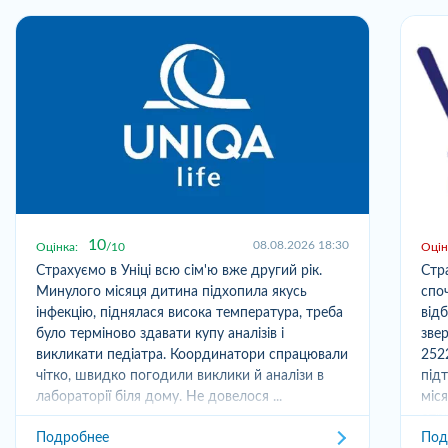
10
08.08.2026 18:30
Оцінка:
10
Оцін
Страхуємо в Уніці всю сім'ю вже другий рік.
Стр
Минулого місяця дитина підхопила якусь
спо
інфекцію, піднялася висока температура, треба
від
було терміново здавати купу аналізів і
зве
викликати педіатра. Координатори спрацювали
252
чітко, швидко погодили виклики й аналізи в
під
лабораторії біля дому. Не довелося ...
міс
отри
Подробнее
Под