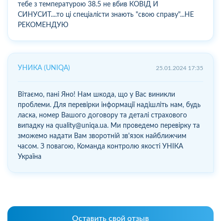
тебе з температурою 38.5 не вбив КОВІД И
СИНУСИТ....то ці спеціалісти знають "свою справу"...НЕ
РЕКОМЕНДУЮ
УНИКА (UNIQA)
25.01.2024 17:35
Вітаємо, пані Яно! Нам шкода, що у Вас виникли
проблеми. Для перевірки інформації надішліть нам, будь
ласка, номер Вашого договору та деталі страхового
випадку на quality@uniqa.ua. Ми проведемо перевірку та
зможемо надати Вам зворотній зв'язок найближчим
часом. З повагою, Команда контролю якості УНІКА
Україна
Оставить свой отзыв