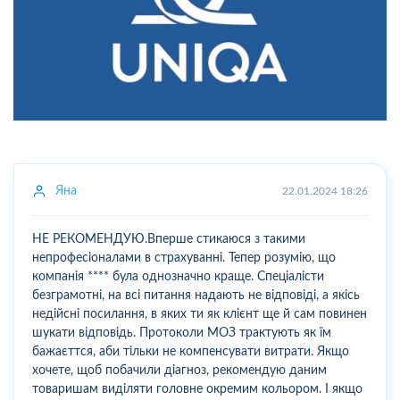
Яна
22.01.2024 18:26
НЕ РЕКОМЕНДУЮ.Вперше стикаюся з такими
непрофесіоналами в страхуванні. Тепер розумію, що
компанія **** була однозначно краще. Спеціалісти
безграмотні, на всі питання надають не відповіді, а якісь
недійсні посилання, в яких ти як клієнт ще й сам повинен
шукати відповідь. Протоколи МОЗ трактують як їм
бажаєттся, аби тільки не компенсувати витрати. Якщо
хочете, щоб побачили діагноз, рекомендую даним
товаришам виділяти головне окремим кольором. І якщо