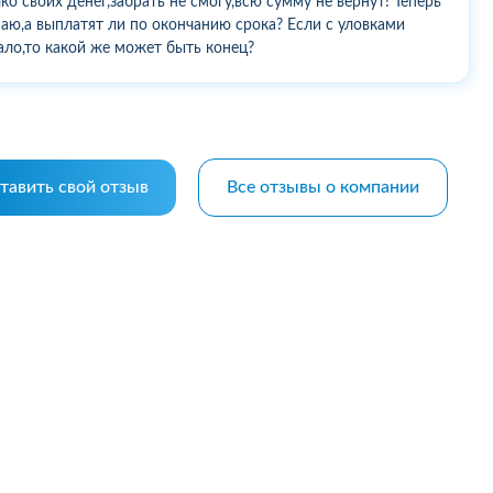
ко своих денег,забрать не смогу,всю сумму не вернут! Теперь
аю,а выплатят ли по окончанию срока? Если с уловками
ало,то какой же может быть конец?
тавить свой отзыв
Все отзывы о компании