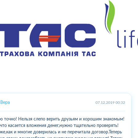
Вера
07.12.2019 00:32
ю точно! Нельзя слепо верить друзьям и хорошим знакомым!
,что касается вложения денег,нужно тщательно проверять!
 же,как и многие доверилась и не перечитала договор.Теперь