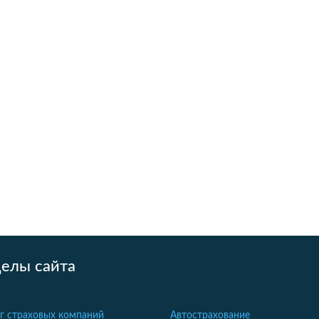
делы сайта
г страховых компаний
Автострахование