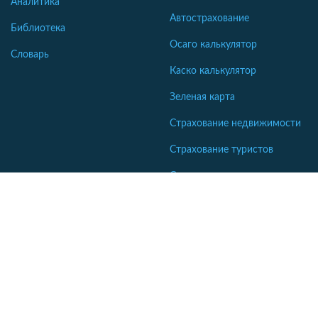
Аналитика
Автострахование
Библиотека
Осаго калькулятор
Словарь
Каско калькулятор
Зеленая карта
Страхование недвижимости
Страхование туристов
Страхование яхт и катеров