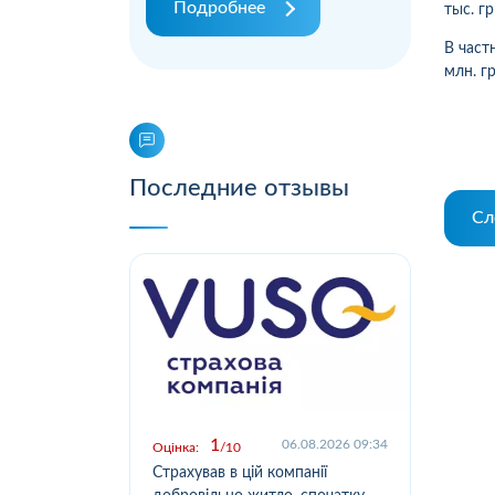
Подробнее
т
ы
с. гр
В част
млн. г
Последние отзывы
Сл
1
.2026 09:03
06.08.2026 09:34
Оцінка:
10
Оцін
у,
Страхував в цій компанії
Офо