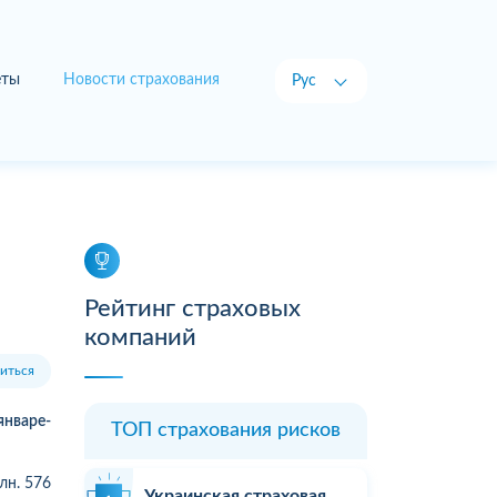
еты
Новости страхования
Рус
Укр
Рейтинг страховых
компаний
иться
нваре-
ТОП страхования рисков
лн. 576
Украинская страховая