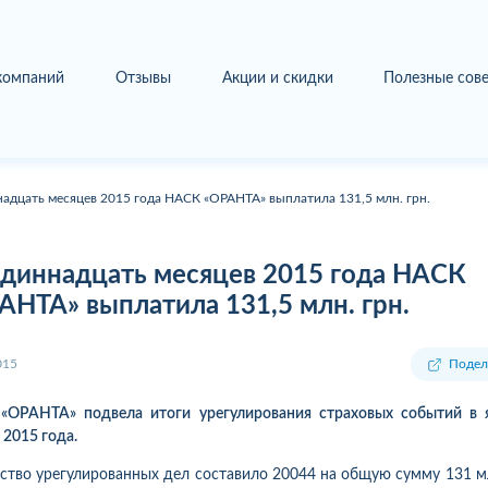
 компаний
Отзывы
Акции и скидки
Полезные сов
надцать месяцев 2015 года НАСК «ОРАНТА» выплатила 131,5 млн. грн.
одиннадцать месяцев 2015 года НАСК
АНТА» выплатила 131,5 млн. грн.
015
Подел
«ОРАНТА» подвела итоги урегулирования страховых событий в я
 2015 года.
ство
у
регу
лированны
х
дел
с
оставило
20044 на
общую
су
м
му 131 м