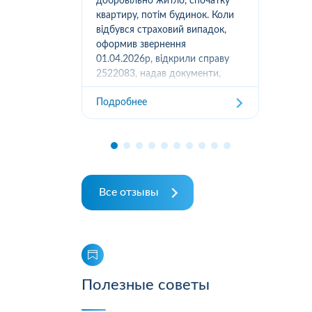
вання
добровільно житло, спочатку
(05
луг за
квартиру, потім будинок. Коли
м.К
ором. А
відбувся страховий випадок,
дів
их
оформив звернення
та з
ошуканою.
01.04.2026р, відкрили справу
трахову
2522083, надав документи,
Под
отримав підтвердження
Подробнее
отримання, взяли в роботу. 2
місяці жодного повідомлення
від страхової не отримував,...
Все отзывы
Полезные советы