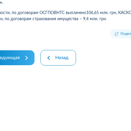
н.
ности
,
по
договорам ОС
ГПОВНТС
выплачено
106,65 млн. грн
,
КАСК
рн,
по
договорам страх
о
ван
и
я
имущества
–
9,4 млн. грн.
Подел
едующая
Назад
10
1
05.08.2026 19:00
05.08.2026 
ка:
10
Оцінка:
10
рмлював сьогодні
Дуже дивна компанія.