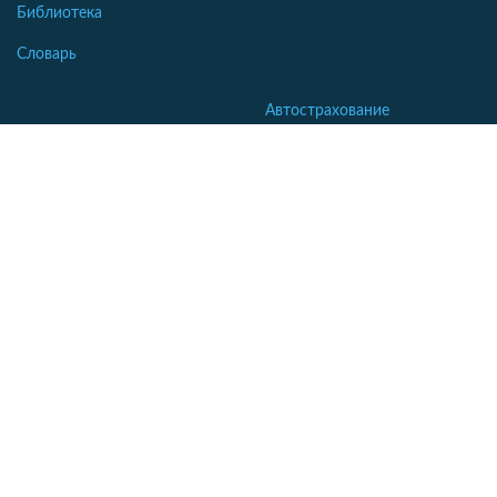
Библиотека
Словарь
Автострахование
Осаго калькулятор
Каско калькулятор
Зеленая карта
Страхование недвижимости
Страхование туристов
Страхование яхт и катеров