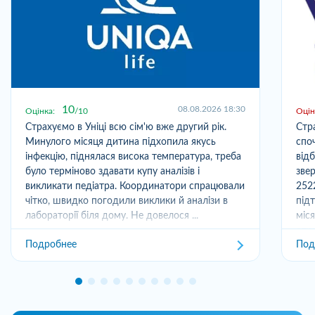
10
08.08.2026 18:30
Оцінка:
10
Оцін
Страхуємо в Уніці всю сім'ю вже другий рік.
Стр
Минулого місяця дитина підхопила якусь
спо
інфекцію, піднялася висока температура, треба
від
було терміново здавати купу аналізів і
зве
викликати педіатра. Координатори спрацювали
252
чітко, швидко погодили виклики й аналізи в
під
лабораторії біля дому. Не довелося ...
міс
отри
Подробнее
Под