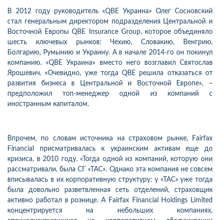
В 2012 году руководитель «QBE Украина» Олег Сосновский
стал генеральным директором подразделения Центральной и
Восточной Европы QBE Insurance Group, которое объединяло
шесть ключевых рынков: Чехию, Словакию, Венгрию,
Болгарию, Румынию и Украину. А в начале 2014-го он покинул
компанию. «QBE Украина» вместо него возглавил Святослав
Ярошевич. «Очевидно, уже тогда QBE решила отказаться от
развития бизнеса в Центральной и Восточной Европе», –
предположил топ-менеджер одной из компаний с
иностранным капиталом.
Впрочем, по словам источника на страховом рынке, Fаirfax
Financial присматривалась к украинским активам еще до
кризиса, в 2010 году. «Тогда одной из компаний, которую они
рассматривали, была СГ «ТАС». Однако эта компания не совсем
вписывалась в их корпоративную структуру: у «ТАС» уже тогда
была довольно разветвленная сеть отделений, страховщик
активно работал в рознице. А Fаirfax Financial Holdings Limited
концентрируется на небольших компаниях,