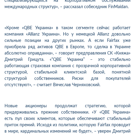
специализирующихся на корпоративном обслуживании
международных структур», – рассказал собеседник FinMaidan.
«Кроме «QBE Украина» в таком сегменте сейчас работает
компания «Allianz Украина». Но у немецкой Allianz довольно
сильные позиции на других рынках. А если Fairfax уже
приобрела ряд активов QBE в Европе, то сделка в Украине
абсолютно оправданна», – говорит предправления СК «Княжа»
Дмитрий Грицута. «“QBE Украина” – это стабильно
работающая страховая компания с прозрачной корпоративной
структурой, стабильной клиентской базой, понятной
структурой собственников. Риски для покупателей
отсутствуют», – считает Вячеслав Черняховский.
Новые акционеры продолжат стратегию, которой
придерживались прежние собственники. «У «QBE Украина»
есть пул своих клиентов, которые обеспечивают стабильный
приток премий. Исходя из политики, которую Fаirfax проводит
в мире, кардинальных изменений не будет», – уверен Дмитрий