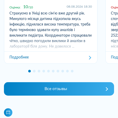
10
08.08.2026 18:30
Оцінка:
10
Оцін
Страхуємо в Уніці всю сім'ю вже другий рік.
Стр
Минулого місяця дитина підхопила якусь
спо
інфекцію, піднялася висока температура, треба
від
було терміново здавати купу аналізів і
зве
викликати педіатра. Координатори спрацювали
252
чітко, швидко погодили виклики й аналізи в
під
лабораторії біля дому. Не довелося ...
міс
отри
Подробнее
Под
Все отзывы