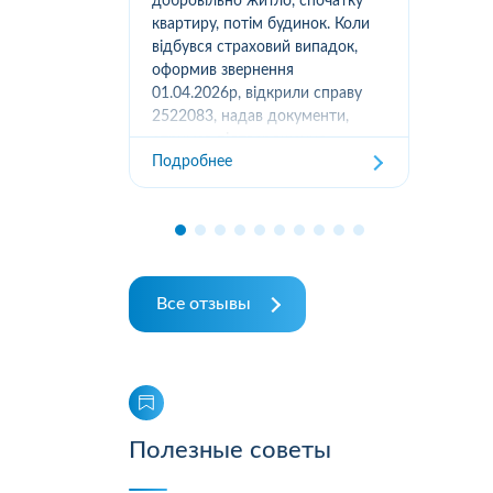
вання
добровільно житло, спочатку
(05
луг за
квартиру, потім будинок. Коли
м.К
ором. А
відбувся страховий випадок,
дів
их
оформив звернення
та з
ошуканою.
01.04.2026р, відкрили справу
трахову
2522083, надав документи,
Под
отримав підтвердження
Подробнее
отримання, взяли в роботу. 2
місяці жодного повідомлення
від страхової не отримував,...
Все отзывы
Полезные советы