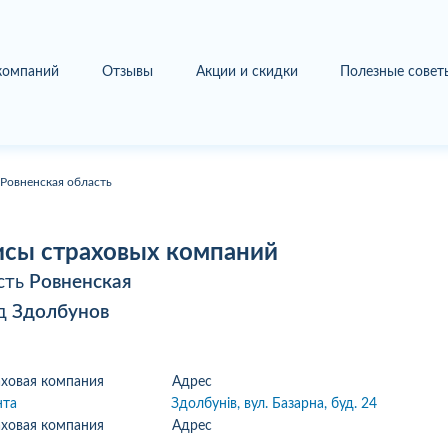
 компаний
Отзывы
Акции и скидки
Полезные совет
 Ровненская область
сы страховых компаний
сть
Ровненская
од
Здолбунов
ховая компания
Адрес
нта
Здолбунів, вул. Базарна, буд. 24
ховая компания
Адрес