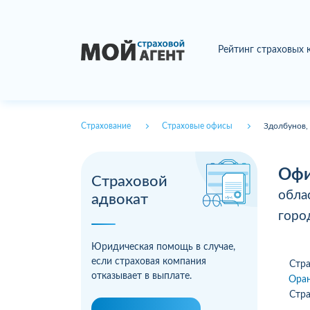
Рейтинг страховых
Страхование
Страховые офисы
Здолбунов,
Офи
Страховой
обла
адвокат
гор
Юридическая помощь в случае,
если страховая компания
Стра
отказывает в выплате.
Ора
Стра