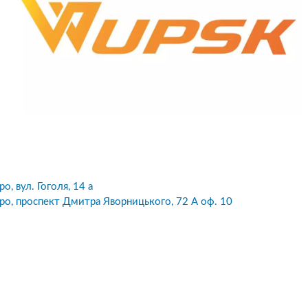
ро, вул. Гоголя, 14 а
ро, проспект Дмитра Яворницького, 72 А оф. 10
10
1
05.08.2026 19:00
05.08.2026 
ка:
10
Оцінка:
10
рмлював сьогодні
Дуже дивна компанія.