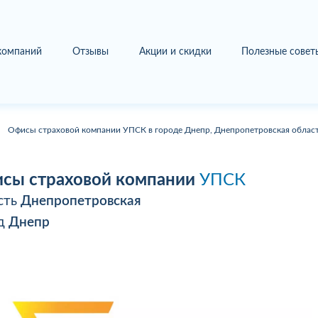
 компаний
Отзывы
Акции и скидки
Полезные совет
Офисы страховой компании УПСК в городе Днепр, Днепропетровская област
сы страховой компании
УПСК
сть
Днепропетровская
од
Днепр