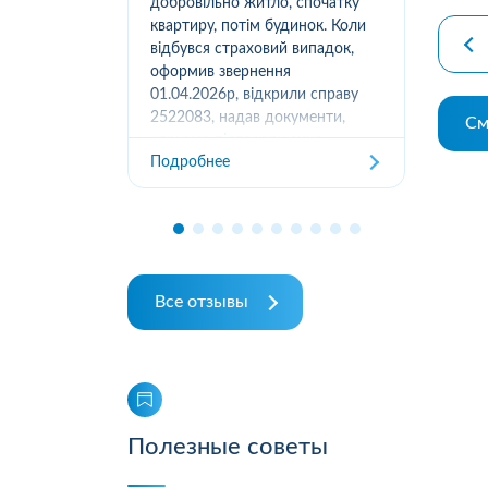
вання
добровільно житло, спочатку
(05
луг за
квартиру, потім будинок. Коли
м.К
ором. А
відбувся страховий випадок,
дів
их
оформив звернення
та з
ошуканою.
01.04.2026р, відкрили справу
трахову
2522083, надав документи,
См
Под
отримав підтвердження
Подробнее
отримання, взяли в роботу. 2
місяці жодного повідомлення
від страхової не отримував,...
Все отзывы
Полезные советы