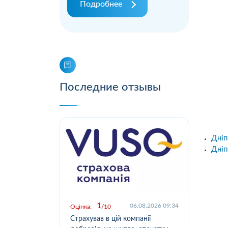
Подробнее
Последние отзывы
Дніп
Дніп
1
.2026 09:03
06.08.2026 09:34
Оцінка:
10
Оцін
у,
Страхував в цій компанії
Офо