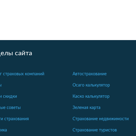
делы сайта
г страховых компаний
Автострахование
ы
Осаго калькулятор
и скидки
Каско калькулятор
ые советы
Зеленая карта
и страхования
Страхование недвижимости
ика
Страхование туристов