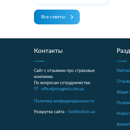
Все советы
Контакты
Раз
Сайт с отзывами про страховые
Рейтин
компании.
Отзыв
По вопросам сотрудничества:
office@myagent.com.ua
Акции 
Политика конфиденциальности
Полезн
Розкрутка сайта -
SeoWorld.in.ua
Новост
Аналит