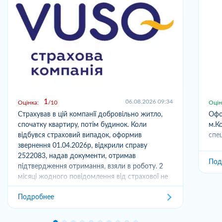
1
06.08.2026 09:34
Оцінка:
10
Оцін
Страхував в цій компанії добровільно житло,
Офо
спочатку квартиру, потім будинок. Коли
м.Ко
відбувся страховий випадок, оформив
спец
звернення 01.04.2026р, відкрили справу
2522083, надав документи, отримав
Под
підтвердження отримання, взяли в роботу. 2
місяці жодного повідомлення від страхової не
отримував,...
Подробнее