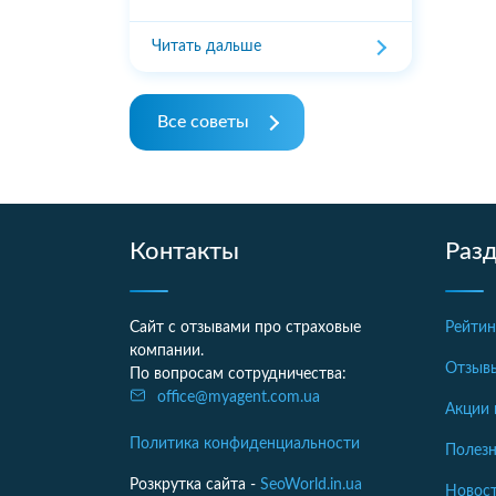
Читать дальше
Все советы
Контакты
Раз
Сайт с отзывами про страховые
Рейтин
компании.
Отзыв
По вопросам сотрудничества:
office@myagent.com.ua
Акции 
Политика конфиденциальности
Полезн
Розкрутка сайта -
SeoWorld.in.ua
Новост