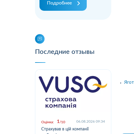
Подробнее
Последние отзывы
Ягот
1
.2026 09:03
06.08.2026 09:34
Оцінка:
10
Оцін
у,
Страхував в цій компанії
Офо