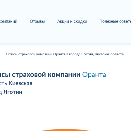
 компаний
Отзывы
Акции и скидки
Полезные совет
Офисы страховой компании Оранта в городе Яготин, Киевская область.
сы страховой компании
Оранта
сть
Киевская
од
Яготин