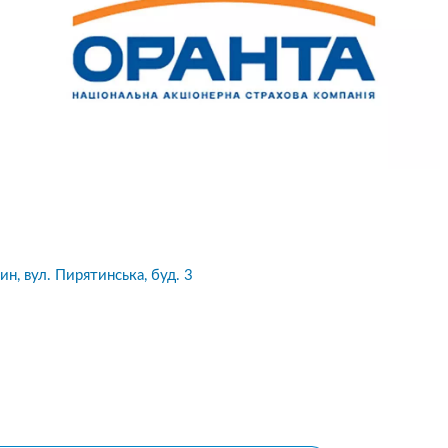
ин, вул. Пирятинська, буд. 3
10
1
05.08.2026 19:00
05.08.2026 
ка:
10
Оцінка:
10
рмлював сьогодні
Дуже дивна компанія.