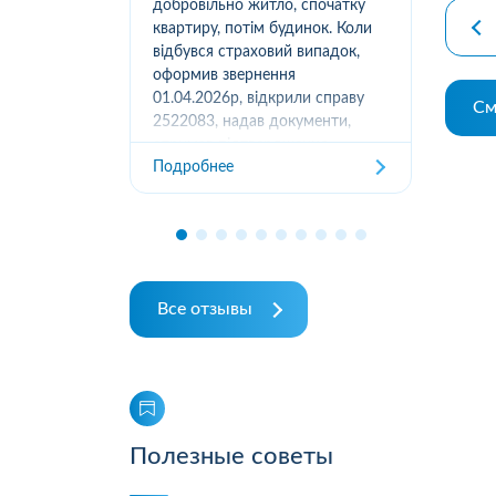
вання
добровільно житло, спочатку
(05
луг за
квартиру, потім будинок. Коли
м.К
ором. А
відбувся страховий випадок,
дів
их
оформив звернення
та з
ошуканою.
01.04.2026р, відкрили справу
См
трахову
2522083, надав документи,
Под
отримав підтвердження
Подробнее
отримання, взяли в роботу. 2
місяці жодного повідомлення
від страхової не отримував,...
Все отзывы
Полезные советы