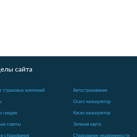
делы сайта
г страховых компаний
Автострахование
ы
Осаго калькулятор
и скидки
Каско калькулятор
ые советы
Зеленая карта
и страхования
Страхование недвижимости