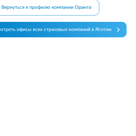
.08.26р) автоцивілку в
Зателефонував, сказав, що х
Вернуться к профилю компании Оранта
осів, ІФ обл. Хочу подякувати
застрахувати дві свої машин
чині-спеціалісту за швидкість
На що отримав відповідь - 
ручність...
перетелефонують" Вже міся
як передзвонюють. Навіщо 
отреть офисы всех страховых компаний в Яготин
менеджери сидять.?...
робнее
Подробнее