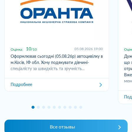
10
05.08.2026 19:00
Оцінка:
10
Оцін
Оформлював сьогодні (05.08.26р) автоцивілку в
Дуж
м.Косів, ІФ обл. Хочу подякувати дівчині-
що 
спеціалісту за швидкість та зручність...
отр
Вже
мен
Подробнее
Под
Все отзывы