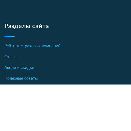
Разделы сайта
Рейтинг страховых компаний
Отзывы
Акции и скидки
Полезные советы
Новости страхования
Аналитика
Автострахование
Библиотека
Осаго калькулятор
Словарь
Каско калькулятор