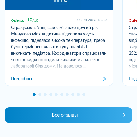
10
08.08.2026 18:30
Оцінка:
10
Оцін
Страхуємо в Уніці всю сім'ю вже другий рік.
Стр
Минулого місяця дитина підхопила якусь
спо
інфекцію, піднялася висока температура, треба
від
було терміново здавати купу аналізів і
зве
викликати педіатра. Координатори спрацювали
252
чітко, швидко погодили виклики й аналізи в
під
лабораторії біля дому. Не довелося ...
міс
отри
Подробнее
Под
Все отзывы