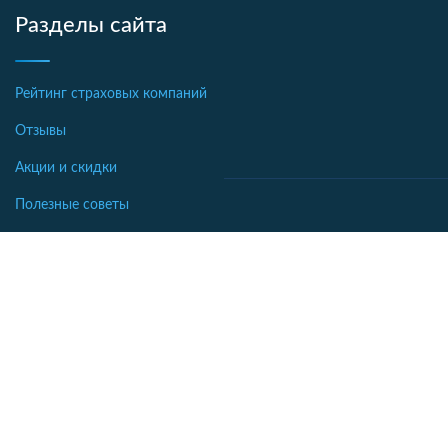
Разделы сайта
Рейтинг страховых компаний
Отзывы
Акции и скидки
Полезные советы
Новости страхования
Аналитика
Автострахование
Библиотека
Осаго калькулятор
Словарь
Каско калькулятор
Зеленая карта
Страхование недвижимости