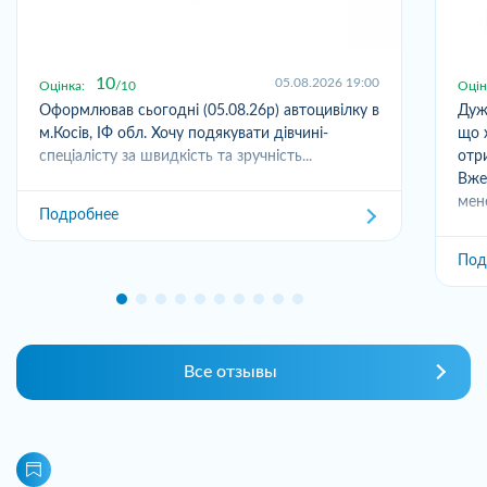
10
05.08.2026 19:00
Оцінка:
10
Оцін
Оформлював сьогодні (05.08.26р) автоцивілку в
Дуж
м.Косів, ІФ обл. Хочу подякувати дівчині-
що 
спеціалісту за швидкість та зручність...
отр
Вже
мен
Подробнее
Под
Все отзывы