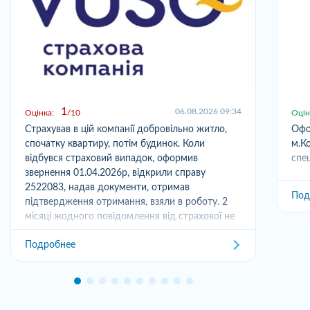
1
06.08.2026 09:34
Оцінка:
10
Оцін
Страхував в цій компанії добровільно житло,
Офо
спочатку квартиру, потім будинок. Коли
м.Ко
відбувся страховий випадок, оформив
спец
звернення 01.04.2026р, відкрили справу
2522083, надав документи, отримав
Под
підтвердження отримання, взяли в роботу. 2
місяці жодного повідомлення від страхової не
отримував,...
Подробнее