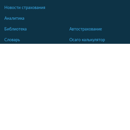
Новости страхования
Аналитика
Библиотека
Автострахование
Словарь
Осаго калькулятор
Каско калькулятор
Зеленая карта
Страхование недвижимости
Страхование туристов
Страхование яхт и катеров