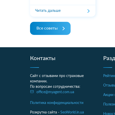
Читать дальше
Все советы
Контакты
Раз
Сайт с отзывами про страховые
Рейтин
компании.
Отзыв
По вопросам сотрудничества:
office@myagent.com.ua
Акции 
Политика конфиденциальности
Полезн
Розкрутка сайта -
SeoWorld.in.ua
Новост