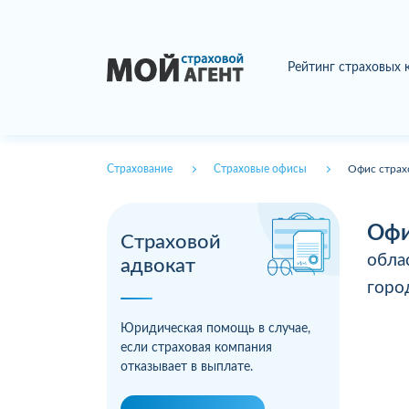
Рейтинг страховых
Страхование
Страховые офисы
Офис страх
Офи
Страховой
обла
адвокат
гор
Юридическая помощь в случае,
если страховая компания
отказывает в выплате.