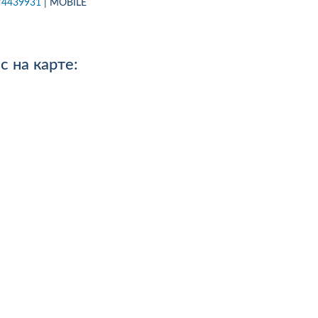
74439931
| MOBILE
.08.26р) автоцивілку в
Зателефонував, сказав, що х
осів, ІФ обл. Хочу подякувати
застрахувати дві свої машин
чині-спеціалісту за швидкість
На що отримав відповідь - 
ручність...
перетелефонують" Вже міся
 на карте:
як передзвонюють. Навіщо 
менеджери сидять.?...
робнее
Подробнее