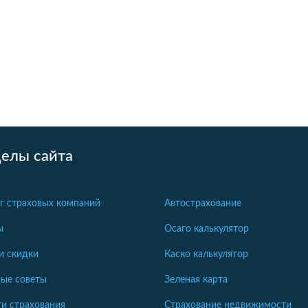
делы сайта
г страховых компаний
Автострахование
ы
Осаго калькулятор
и скидки
Каско калькулятор
ые советы
Зеленая карта
и страхования
Страхование недвижимости