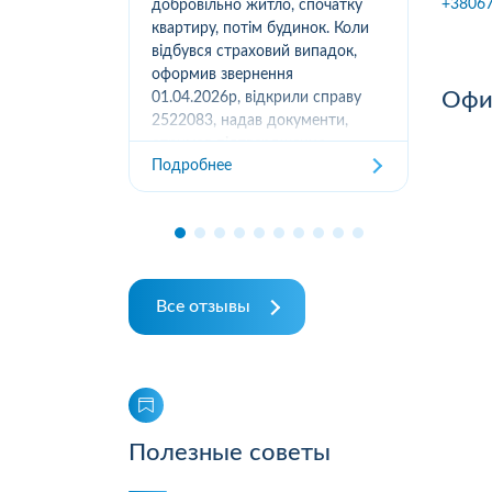
+3806
вання
добровільно житло, спочатку
(05
луг за
квартиру, потім будинок. Коли
м.К
ором. А
відбувся страховий випадок,
дів
их
оформив звернення
та з
Офис
ошуканою.
01.04.2026р, відкрили справу
трахову
2522083, надав документи,
Под
отримав підтвердження
Подробнее
отримання, взяли в роботу. 2
місяці жодного повідомлення
від страхової не отримував,...
Все отзывы
Полезные советы