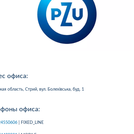
ес офиса:
ая область, Стрий, вул. Болехівська, буд. 1
ефоны офиса:
10
1
05.08.2026 19:00
05.08.2026 
ка:
10
Оцінка:
10
24550606
| FIXED_LINE
рмлював сьогодні
Дуже дивна компанія.