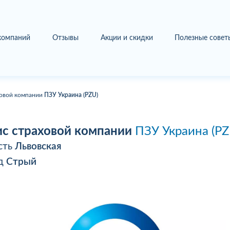
 компаний
Отзывы
Акции и скидки
Полезные совет
овой компании
ПЗУ Украина (PZU)
с страховой компании
ПЗУ Украина (PZ
сть
Львовская
од
Стрый