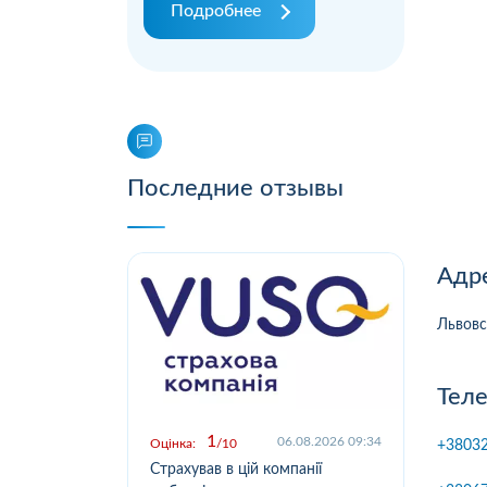
Подробнее
Последние отзывы
Адр
Львовск
Тел
1
.2026 09:03
06.08.2026 09:34
Оцінка:
10
Оцін
+3803
у,
Страхував в цій компанії
Офо