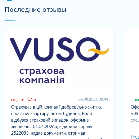
Последние отзывы
1
06.08.2026 09:34
Оцінка:
10
Оцін
Страхував в цій компанії добровільно житло,
Офо
спочатку квартиру, потім будинок. Коли
м.Ко
відбувся страховий випадок, оформив
спец
звернення 01.04.2026р, відкрили справу
2522083, надав документи, отримав
Под